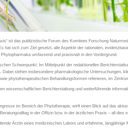
 ist das publizistische Forum des Komitees Forschung Naturmediz
 hat sich zum Ziel gesetzt, alle Aspekte der rationalen, evidenzbasie
r Phytopharmaka umfassend und praxisnah in den Vordergrund.
hen Schwerpunkt. Im Mittelpunkt der redaktionellen Berichterstattu
Dabei stehen insbesondere pharmakologische Untersuchungen, klini
sowie phytotherapeutischen Behandlungsformen referieren, im Zentru
len wissenschaftlichen Berichterstattung und weiterführende informat
ongresse im Bereich der Phytotherapie, wirft einen Blick auf das aktu
eratungsalltag in der Offizin bzw. in der ärztlichen Praxis – all dies 
itende Ärztin eines medizinischen Labors und erfahrene, langjährige M