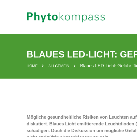
Skip
to
content
BLAUES LED-LICHT: GE
Blaues LED-Licht: Gefahr fü
HOME
ALLGEMEIN
Mögliche gesundheitliche Risiken von Leuchten au
diskutiert. Blaues Licht emittierende Leuchtdioden 
schädigen. Doch die Diskussion um mögliche Gefah