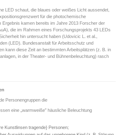
ne LED schaut, die blaues oder weißes Licht aussendet,
Expositionsgrenzwert für die photochemische
m Ergebnis kamen bereits im Jahre 2013 Forscher der
BAuA), die im Rahmen eines Forschungsprojekts 43 LEDs
icherheit hin untersucht haben (Udovicic L. et al.,
oden (LED). Bundesanstalt für Arbeitsschutz und
n kann diese Zeit an bestimmten Arbeitsplätzen (z. B. in
gsanlagen, in der Theater- und Bühnenbeleuchtung) rasch
en
nde Personengruppen die
essen eine „warmweiße” häusliche Beleuchtung
re Kunstlinsen tragende} Personen;
her Auswirkungen auf das ungeborene Kind (z. B. Störung