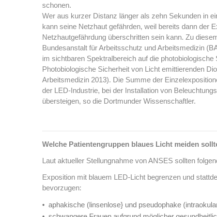
schonen.
Wer aus kurzer Distanz länger als zehn Sekunden in ei
kann seine Netzhaut gefährden, weil bereits dann der 
Netzhautgefährdung überschritten sein kann. Zu diese
Bundesanstalt für Arbeitsschutz und Arbeitsmedizin (
im sichtbaren Spektralbereich auf die photobiologische S
Photobiologische Sicherheit von Licht emittierenden Di
Arbeitsmedizin 2013). Die Summe der Einzelexpositione
der LED-Industrie, bei der Installation von Beleuchtun
übersteigen, so die Dortmunder Wissenschaftler.
Welche Patientengruppen blaues Licht meiden sollt
Laut aktueller Stellungnahme von ANSES sollten folge
Exposition mit blauem LED-Licht begrenzen und stattd
bevorzugen:
aphakische (linsenlose} und pseudophake (intraokula
schwangere Frauen aufgrund möglicher gesundheitlic