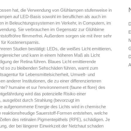
ssen hat, die Verwendung von Glühlampen stufenweise in
Lampen auf LED-Basis sowohl im beruflichen als auch im
en in Beleuchtungssystemen im Verkehr, in Computern, im
D
erwendung. Sie verbrauchen im Gegensatz zur Glühbirne
E
stoffröhre flimmerfrei. Außerdem sorgen sie mit ihrer sehr
N
für Kostenersparnis.
G
reren Studien bestätigt: LEDs, die weißes Licht emittieren,
nergiereicher und kann in einem höheren Maß als Licht
D
gung der Retina führen. Blaues Licht emittierende
A
nd so zu bleibenden Sehschäden führen, warnt zum
sagentur für Lebensmittelsicherheit, Umwelt- und
 anderer Institutionen, die zu einer differenzierteren
te? humaine et sur l‘environnement (faune et flore) des
tgefährdung wird das potenzielle Risiko einer
 ausgelöst durch Strahlung (bevorzugt im
ie aufgenommene Energie des Lichts wird in chemische
 reaktionsfreudige Sauerstoff-Formen entstehen, welche
 Zellen des retinalen Pigmentepithels (RPE), schädigen. Je
lung, der bei längerer Einwirkzeit der Netzhaut schaden