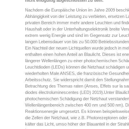
nicht endgültig abgeschlossen zu sein.
Nachdem die Europäische Union im Jahre 2009 beschlo
Abhängigkeit von der Leistung zu verbieten, ersetzen 
privaten Bereich immer mehr andere Leuchten und find
Haushalt oder in der Unterhaltungselektronik breite V
extrem wenig Energie und sind im Gegensatz zur Leucht
langen Lebensdauer von bis zu 50.000 Betriebsstunden 
Ein Nachteil der neuen Lichtquellen wurde jedoch in meh
enthalten einen hohen Anteil an Blaulicht. Dieses ist e
längerer Wellenlängen zu einer photochemischen Schädi
Leuchtdioden (LEDs) können die Netzhaut schädigen u
wiederholten Male ANSES, die französische Gesundheit
Arbeitsschutz. Sie widerspricht damit den Stellungnahmen
Betrachtung des Themas raten (Anses, Effets sur la san
diodes électroluminescentes (LED) 2019).Unter Blaulich
photochemischen Schädigung der Netzhaut verstanden,
Wellenlängenbereich zwischen 400 nm und 500 nm). D
Reaktionsenergie umgesetzt. Es können beispielsweise
die Zellen der Netzhaut, wie z.B. Photorezeptoren oder
kälter das Licht, umso höher der Blauanteil in der Strah