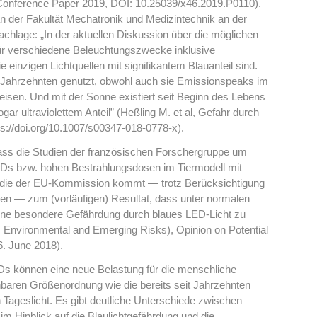
, Conference Paper 2019, DOI: 10.25039/x46.2019.P0110).
kan der Fakultät Mechatronik und Medizintechnik an der
hlage: „In der aktuellen Diskussion über die möglichen
ür verschiedene Beleuchtungszwecke inklusive
e einzigen Lichtquellen mit signifikantem Blauanteil sind.
 Jahrzehnten genutzt, obwohl auch sie Emissionspeaks im
fweisen. Und mit der Sonne existiert seit Beginn des Lebens
ar ultraviolettem Anteil” (Heßling M. et al, Gefahr durch
s://doi.org/10.1007/s00347-018-0778-x).
dass die Studien der französischen Forschergruppe um
EDs bzw. hohen Bestrahlungsdosen im Tiermodell mit
udie der EU-Kommission kommt — trotz Berücksichtigung
en — zum (vorläufigen) Resultat, dass unter normalen
ine besondere Gefährdung durch blaues LED-Licht zu
 Environmental and Emerging Risks), Opinion on Potential
6. June 2018).
EDs können eine neue Belastung für die menschliche
ichbaren Größenordnung wie die bereits seit Jahrzehnten
 Tageslicht. Es gibt deutliche Unterschiede zwischen
Hinblick auf die Blaulichtgefährdung und die