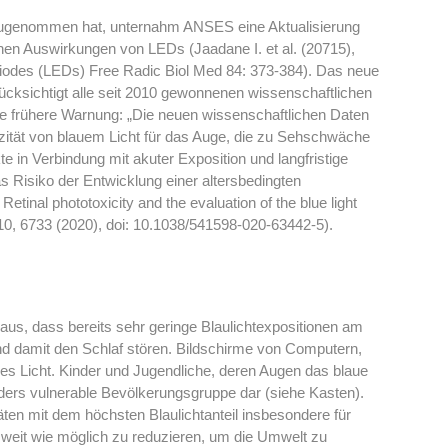
 zugenommen hat, unternahm ANSES eine Aktualisierung
chen Auswirkungen von LEDs (Jaadane I. et al. (20715),
diodes (LEDs) Free Radic Biol Med 84: 373-384). Das neue
cksichtigt alle seit 2010 gewonnenen wissenschaftlichen
die frühere Warnung: „Die neuen wissenschaftlichen Daten
izität von blauem Licht für das Auge, die zu Sehschwäche
te in Verbindung mit akuter Exposition und langfristige
as Risiko der Entwicklung einer altersbedingten
tinal phototoxicity and the evaluation of the blue light
 10, 6733 (2020), doi: 10.1038/541598-020-63442-5).
us, dass bereits sehr geringe Blaulichtexpositionen am
d damit den Schlaf stören. Bildschirme von Computern,
ues Licht. Kinder und Jugendliche, deren Augen das blaue
sonders vulnerable Bevölkerungsgruppe dar (siehe Kasten).
n mit dem höchsten Blaulichtanteil insbesondere für
weit wie möglich zu reduzieren, um die Umwelt zu