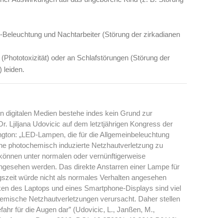
-Beleuchtung und Nachtarbeiter (Störung der zirkadianen
Phototoxizität) oder an Schlafstörungen (Störung der
 leiden.
en digitalen Medien bestehe indes kein Grund zur
. Ljiljana Udovicic auf dem letztjährigen Kongress der
gton: „LED-Lampen, die für die Allgemeinbeleuchtung
eine photochemisch induzierte Netzhautverletzung zu
önnen unter normalen oder vernünftigerweise
gesehen werden. Das direkte Anstarren einer Lampe für
gszeit würde nicht als normales Verhalten angesehen
ken des Laptops und eines Smartphone-Displays sind viel
emische Netzhautverletzungen verursacht. Daher stellen
hr für die Augen dar” (Udovicic, L., Janßen, M.,