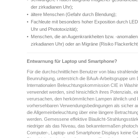
der zirkadianen Uhr);
ältere Menschen (Gefahr durch Blendung);
Fachleute mit besonders hoher Exposition durch LED
Uhr und Phototoxizität);
Menschen, die an Augenkrankheiten bzw. -anomalien (
zirkadianen Uhr) oder an Migräne {Risiko Flackerlicht)
Entwarnung für Laptop und Smartphone?
Für die durchschnittlichen Benutzer von blau strahlend
Beunruhigung, unterstrich die BAuA-Arbeitsgruppe um Dr
Internationalen Beleuchtungskommission CIE in Washin
verwendet werden, sind hinsichtlich ihres Potenzials, 
verursachen, den herkömmlichen Lampen ähnlich und k
vorhersehbaren Verwendungsbedingungen als sicher an
die Allgemeinbeleuchtung über eine längere Betrachtun
werden. Gemessene effektive Blaulicht-Strahlungsstär
niedriger als das Niveau, das bekanntermaßen photoch
Computer-, Laptop- und Smartphone Displays keine Gefa