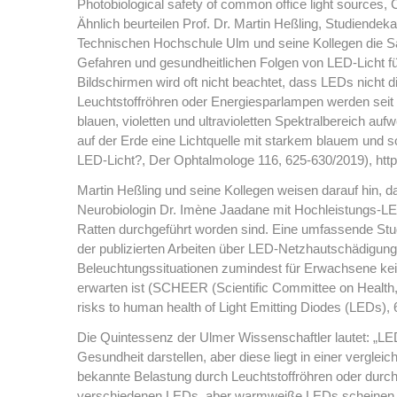
Photobiological safety of common office light sources
Ähnlich beurteilen Prof. Dr. Martin Heßling, Studiende
Technischen Hochschule Ulm und seine Kollegen die Sac
Gefahren und gesundheitlichen Folgen von LED-Licht f
Bildschirmen wird oft nicht beachtet, dass LEDs nicht di
Leuchtstoffröhren oder Energiesparlampen werden seit
blauen, violetten und ultravioletten Spektralbereich au
auf der Erde eine Lichtquelle mit starkem blauem und sog
LED-Licht?, Der Ophtalmologe 116, 625-630/2019), http
Martin Heßling und seine Kollegen weisen darauf hin, 
Neurobiologin Dr. Imène Jaadane mit Hochleistungs-L
Ratten durchgeführt worden sind. Eine umfassende St
der publizierten Arbeiten über LED-Netzhautschädigung
Beleuchtungssituationen zumindest für Erwachsene ke
erwarten ist (SCHEER (Scientific Committee on Health,
risks to human health of Light Emitting Diodes (LEDs), 
Die Quintessenz der Ulmer Wissenschaftler lautet: „L
Gesundheit darstellen, aber diese liegt in einer vergle
bekannte Belastung durch Leuchtstoffröhren oder durch
verschiedenen LEDs, aber warmweiße LEDs scheinen im 