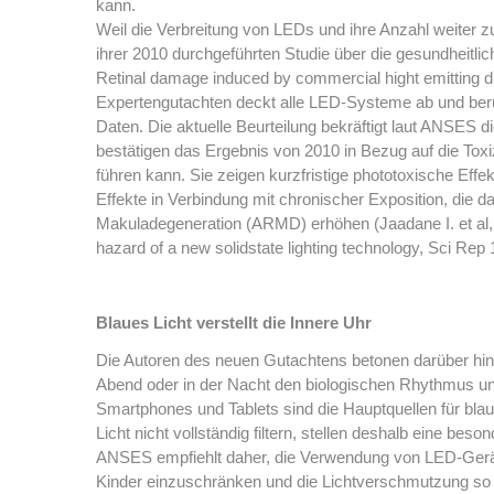
kann.
Weil die Verbreitung von LEDs und ihre Anzahl weiter
ihrer 2010 durchgeführten Studie über die gesundheitli
Retinal damage induced by commercial hight emitting 
Expertengutachten deckt alle LED-Systeme ab und berü
Daten. Die aktuelle Beurteilung bekräftigt laut ANSES 
bestätigen das Ergebnis von 2010 in Bezug auf die Tox
führen kann. Sie zeigen kurzfristige phototoxische Effek
Effekte in Verbindung mit chronischer Exposition, die d
Makuladegeneration (ARMD) erhöhen (Jaadane I. et al, Re
hazard of a new solidstate lighting technology, Sci Rep
Blaues Licht verstellt die Innere Uhr
Die Autoren des neuen Gutachtens betonen darüber hina
Abend oder in der Nacht den biologischen Rhythmus un
Smartphones und Tablets sind die Hauptquellen für bla
Licht nicht vollständig filtern, stellen deshalb eine be
ANSES empfiehlt daher, die Verwendung von LED-Geräte
Kinder einzuschränken und die Lichtverschmutzung so 