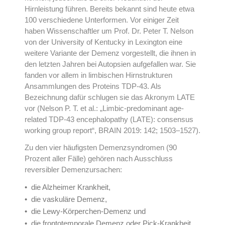
Hirnleistung führen. Bereits bekannt sind heute etwa
100 verschiedene Unterformen. Vor einiger Zeit
haben Wissenschaftler um Prof. Dr. Peter T. Nelson
von der University of Kentucky in Lexington eine
weitere Variante der Demenz vorgestellt, die ihnen in
den letzten Jahren bei Autopsien aufgefallen war. Sie
fanden vor allem in limbischen Hirnstrukturen
Ansammlungen des Proteins TDP-43. Als
Bezeichnung dafür schlugen sie das Akronym LATE
vor (Nelson P. T. et al.: „Limbic-predominant age-
related TDP-43 encephalopathy (LATE): consensus
working group report“, BRAIN 2019: 142; 1503–1527).
Zu den vier häufigsten Demenzsyndromen (90
Prozent aller Fälle) gehören nach Ausschluss
reversibler Demenzursachen:
die Alzheimer Krankheit,
die vaskuläre Demenz,
die Lewy-Körperchen-Demenz und
die frontotemporale Demenz oder Pick-Krankheit.