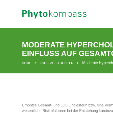
Skip
to
content
MODERATE HYPERCHOL
EINFLUSS AUF GESAMT
Moderate Hypercho
HOME
KNOBLAUCH DOSSIER
Erhöhtes Gesamt- und LDL-Cholesterin bzw. eine Verm
wesentliche Risikofaktoren bei der Entstehung kardiova