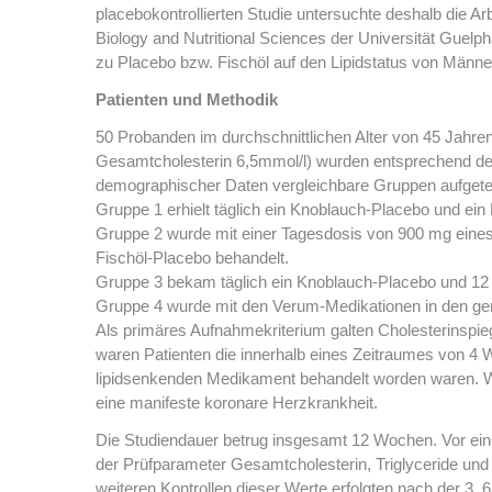
placebokontrollierten Studie untersuchte deshalb die
Biology and Nutritional Sciences der Universität Guel
zu Placebo bzw. Fischöl auf den Lipidstatus von Männe
Patienten und Methodik
50 Probanden im durchschnittlichen Alter von 45 Jahren
Gesamtcholesterin 6,5mmol/l) wurden entsprechend dem
demographischer Daten vergleichbare Gruppen aufgetei
Gruppe 1 erhielt täglich ein Knoblauch-Placebo und ein
Gruppe 2 wurde mit einer Tagesdosis von 900 mg eines
Fischöl-Placebo behandelt.
Gruppe 3 bekam täglich ein Knoblauch-Placebo und 12
Gruppe 4 wurde mit den Verum-Medikationen in den ge
Als primäres Aufnahmekriterium galten Cholesterinspie
waren Patienten die innerhalb eines Zeitraumes von 4 
lipidsenkenden Medikament behandelt worden waren. We
eine manifeste koronare Herzkrankheit.
Die Studiendauer betrug insgesamt 12 Wochen. Vor ei
der Prüfparameter Gesamtcholesterin, Triglyceride un
weiteren Kontrollen dieser Werte erfolgten nach der 3.