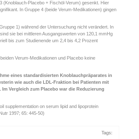
 3 (Knoblauch-Placebo + Fischöl-Verum) gesenkt. Hier
signifikant. In Gruppe 4 (beide Verum-Medikationen) gingen
Gruppe 1) während der Untersuchung nicht verändert. In
sind sie bei mittleren Ausgangswerten von 120,1 mmHg
iell bis zum Studienende um 2,4 bis 4,2 Prozent
en beiden Verum-Medikationen und Placebo keine
nahme eines standardisierten Knoblauchpräparates in
erin wie auch die LDL-Fraktion bei Patienten mit
 Im Vergleich zum Placebo war die Reduzierung
h oil supplementation on serum lipid and lipoprotein
Nutr 1997; 65: 445-50)
Tags: