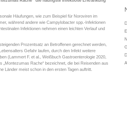
ontezumas Rache“ die häufigste infektiöse Erkrankung
aisonale Häufungen, wie zum Beispiel für Noroviren im
mer, während andere wie Campylobacter spp.-Infektionen
D
ntestinalen Infektionen nehmen einen leichten Verlauf und
E
N
steigenden Prozentsatz an Betroffenen gerechnet werden,
G
ebensalters Gefahr laufen, durch den Infekt weitere
D
rben (Lammert F. et al., Weißbuch Gastroenterologie 2020,
A
h als „Montezumas Rache“ bezeichnet, die bei Reisenden aus
e Länder meist schon in den ersten Tagen auftritt.