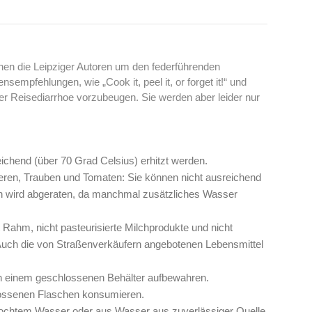
onen die Leipziger Autoren um den federführenden
nsempfehlungen, wie „Cook it, peel it, or forget it!“ und
 Reisediarrhoe vorzubeugen. Sie werden aber leider nur
ichend (über 70 Grad Celsius) erhitzt werden.
eren, Trauben und Tomaten: Sie können nicht ausreichend
wird abgeraten, da manchmal zusätzliches Wasser
t Rahm, nicht pasteurisierte Milchprodukte und nicht
 Auch die von Straßenverkäufern angebotenen Lebensmittel
n einem geschlossenen Behälter aufbewahren.
lossenen Flaschen konsumieren.
kochtem Wasser oder aus Wasser aus zuverlässiger Quelle