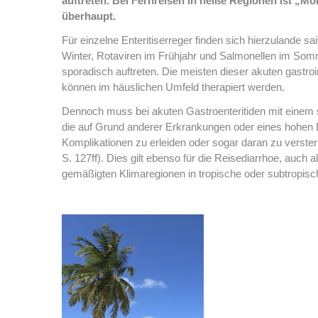
auftreten. Bei Fernreisen in heiße Regionen ist „M
überhaupt.
Für einzelne Enteritiserreger finden sich hierzulande s
Winter, Rotaviren im Frühjahr und Salmonellen im Som
sporadisch auftreten. Die meisten dieser akuten gastroi
können im häuslichen Umfeld therapiert werden.
Dennoch muss bei akuten Gastroenteritiden mit einem 
die auf Grund anderer Erkrankungen oder eines hohen L
Komplikationen zu erleiden oder sogar daran zu verste
S. 127ff). Dies gilt ebenso für die Reisediarrhoe, auc
gemäßigten Klimaregionen in tropische oder subtropisch