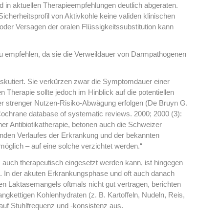
rd in aktuellen Therapieempfehlungen deutlich abgeraten.
cherheitsprofil von Aktivkohle keine validen klinischen
der Versagen der oralen Flüssigkeitssubstitution kann
zu empfehlen, da sie die Verweildauer von Darmpathogenen
diskutiert. Sie verkürzen zwar die Symptomdauer einer
en Therapie sollte jedoch im Hinblick auf die potentiellen
er strenger Nutzen-Risiko-Abwägung erfolgen (De Bruyn G.
he Cochrane database of systematic reviews. 2000; 2000 (3):
ner Antibiotikatherapie, betonen auch die Schweizer
erenden Verlaufes der Erkrankung und der bekannten
 möglich – auf eine solche verzichtet werden.“
 auch therapeutisch eingesetzt werden kann, ist hingegen
). In der akuten Erkrankungsphase und oft auch danach
n Laktasemangels oftmals nicht gut vertragen, berichten
ngkettigen Kohlenhydraten (z. B. Kartoffeln, Nudeln, Reis,
uf Stuhlfrequenz und -konsistenz aus.