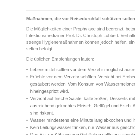
Maßnahmen, die vor Reisedurchfall schützen sollen
Die Möglichkeiten einer Prophylaxe sind begrenzt, bet
Infektionsmediziner Prof. Dr. Christoph Lübbert. Verhalte
strenge Hygienemaßnahmen können jedoch helfen, einer
selten befolgt.
Die üblichen Empfehlungen lauten:
Lebensmittel sollten vor dem Verzehr möglichst ausre
Früchte vor dem Verzehr schälen. Vorsicht bei Erdbe
gesäubert werden. Vom Konsum von Wassermelonen 
hineingespritzt wird.
Verzicht auf frische Salate, kalte Soßen, Desserts mi
ausreichend gekochtes Fleisch, Geflügel und Fisch.
sind riskant.
Wasser mindestens eine Minute lang abkochen und i
Kein Leitungswasser trinken, nur Wasser aus gesch
Das Eis zur Kühlung von Getränken sollte aus abge