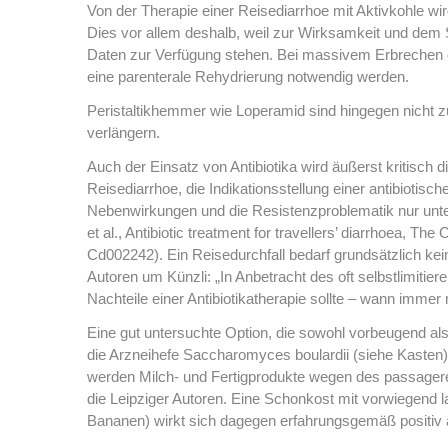
Von der Therapie einer Reisediarrhoe mit Aktivkohle wi
Dies vor allem deshalb, weil zur Wirksamkeit und dem Si
Daten zur Verfügung stehen. Bei massivem Erbrechen o
eine parenterale Rehydrierung notwendig werden.
Peristaltikhemmer wie Loperamid sind hingegen nicht 
verlängern.
Auch der Einsatz von Antibiotika wird äußerst kritisch 
Reisediarrhoe, die Indikationsstellung einer antibiotisch
Nebenwirkungen und die Resistenzproblematik nur unt
et al., Antibiotic treatment for travellers’ diarrhoea, T
Cd002242). Ein Reisedurchfall bedarf grundsätzlich kei
Autoren um Künzli: „In Anbetracht des oft selbstlimiti
Nachteile einer Antibiotikatherapie sollte – wann immer
Eine gut untersuchte Option, die sowohl vorbeugend als
die Arzneihefe Saccharomyces boulardii (siehe Kasten
werden Milch- und Fertigprodukte wegen des passagere
die Leipziger Autoren. Eine Schonkost mit vorwiegend la
Bananen) wirkt sich dagegen erfahrungsgemäß positiv a