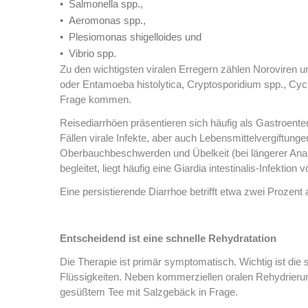
Salmonella spp.,
Aeromonas spp.,
Plesiomonas shigelloides und
Vibrio spp.
Zu den wichtigsten viralen Erregern zählen Noroviren un
oder Entamoeba histolytica, Cryptosporidium spp., Cy
Frage kommen.
Reisediarrhöen präsentieren sich häufig als Gastroenter
Fällen virale Infekte, aber auch Lebensmittelvergiftun
Oberbauchbeschwerden und Übelkeit (bei längerer Ana
begleitet, liegt häufig eine Giardia intestinalis-Infektion v
Eine persistierende Diarrhoe betrifft etwa zwei Prozent
Entscheidend ist eine schnelle Rehydratation
Die Therapie ist primär symptomatisch. Wichtig ist die 
Flüssigkeiten. Neben kommerziellen oralen Rehydrie
gesüßtem Tee mit Salzgebäck in Frage.