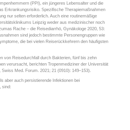
mpenhemmern (PPI), ein jüngeres Lebensalter und die
 das Erkrankungsrisiko. Spezifische Therapiemaßnahmen
ung nur selten erforderlich. Auch eine routinemäßige
ersitätsklinikums Leipzig weder aus medizinischer noch
tezumas Rache – die Reisediarrhö, Gynäkologe 2020, 53:
. Ausnahmen sind jedoch bestimmte Personengruppen wie
mptome, die bei vielen Reiserückkehrern den häufigsten
n von Reisedurchfall durch Bakterien, fünf bis zehn
en verursacht, berichten Tropenmediziner der Universität
r“, Swiss Med. Forum. 2021; 21 (0910): 149–153).
ils aber auch persistierende Infektionen bei
 sind: