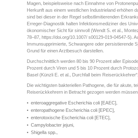
Magen, beispielsweise nach Einnahme von Protonenpu
Herkunft aus einem westlichen Industrieland erhöhen
sind bei dieser in der Regel selbstlimitierenden Erkrank
Erreger-Diagnostik halten Infektionsmediziner des Univ
ökonomischer Sicht für sinnvoll (Wendt S. et al., Mon
78–87, https://doi.org/10.1007/ s00129-019-04547-5)
Immunsupprimierte, Schwangere oder persistierende Sy
Grund für einen Arztbesuch darstellen.
Durchschnittlich werden 80 bis 90 Prozent aller Episode
Prozent durch Viren und 5 bis 10 Prozent durch Protozo
Basel (Künzli E. et al., Durchfall beim Reiserückkehre
Die wichtigsten bakteriellen Pathogene, die für akute, te
Reiserückkehrern in Betracht gezogen werden müssen,
enteroaggregative Escherichia coli [EAEC],
enteropathogene Escherichia coli [EPEC],
enterotoxische Escherichia coli [ETEC],
Campylobacter jejuni,
Shigella spp.,