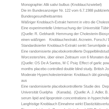
Monographie: Allii sativi bulbus (Knoblauchzwiebel)
Die im Bundesanzeiger Nr. 122 vom 6.7.1988 publizie
Bundesgesundheitsamtes
Wäßriger Knoblauch-Extrakt hemmt in vitro die Cholest
Eine experimentelle Untersuchung der Universität Tübi
(Quelle: R. Gebhardt: Hemmung der Cholesterin-Biosyn
einen wäßrigen Knoblauchextrakt. Arzneim. Forsch./ Dr
Standardisierter Knoblauch-Extrakt senkt Serumlipide 
Eine randomisierte placebokontrollierte Doppelblindstu
Worcestershire, über einen Zeitraum von 6 Monaten du
(Quelle: OS De A Santos, M C Psiq: Effect of garlic pow
months placebo controlled double blind study. British Jo
Moderate Hypercholesterinämie: Knoblauch übt günsti
aus
Eine randomisierte placebokontrollierte Studie des De
Universität Guelpha (Kanada). (Quelle: A. J. Adler, B. J
serum lipid and lipoprotein concentrations in hyperchol
Langfristige Knoblauch Einnahme wirkt Elastizitätsverl