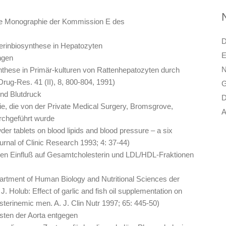
rte Monographie der Kommission E des
D
erinbiosynthese in Hepatozyten
E
ngen
N
these in Primär-kulturen von Rattenhepatozyten durch
ug-Res. 41 (II), 8, 800-804, 1991)
G
und Blutdruck
D
die, die von der Private Medical Surgery, Bromsgrove,
A
rchgeführt wurde
der tablets on blood lipids and blood pressure – a six
urnal of Clinic Research 1993; 4: 37-44)
gen Einfluß auf Gesamtcholesterin und LDL/HDL-Fraktionen
partment of Human Biology and Nutritional Sciences der
. Holub: Effect of garlic and fish oil supplementation on
esterinemic men. A. J. Clin Nutr 1997; 65: 445-50)
usten der Aorta entgegen