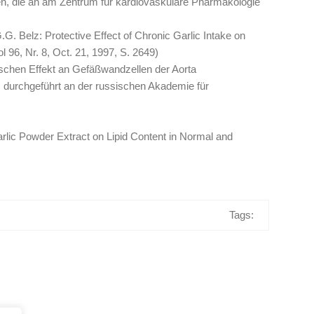
en, die an am Zentrum für kardiovaskuläre Pharmakologie
.G. Belz: Protective Effect of Chronic Garlic Intake on
ol 96, Nr. 8, Oct. 21, 1997, S. 2649)
tischen Effekt an Gefäßwandzellen der Aorta
durchgeführt an der russischen Akademie für
 Garlic Powder Extract on Lipid Content in Normal and
Tags: