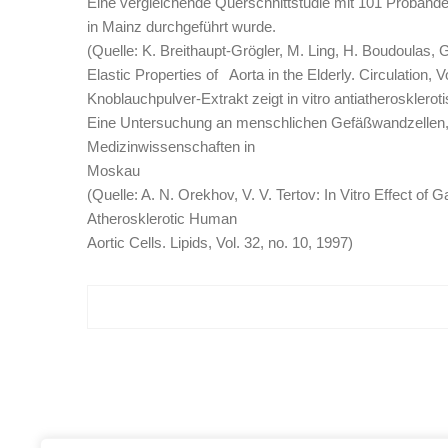
Eine vergleichende Querschnittstudie mit 101 Proband
in Mainz durchgeführt wurde.
(Quelle: K. Breithaupt-Grögler, M. Ling, H. Boudoulas, G
Elastic Properties of Aorta in the Elderly. Circulation, V
Knoblauchpulver-Extrakt zeigt in vitro antiatherosklero
Eine Untersuchung an menschlichen Gefäßwandzellen, 
Medizinwissenschaften in
Moskau
(Quelle: A. N. Orekhov, V. V. Tertov: In Vitro Effect of
Atherosklerotic Human
Aortic Cells. Lipids, Vol. 32, no. 10, 1997)