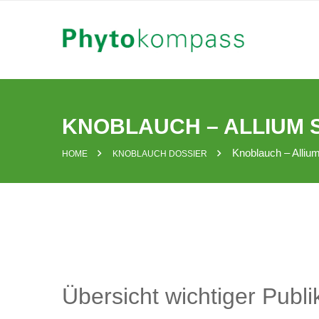
Skip
to
content
KNOBLAUCH – ALLIUM 
Knoblauch – Alliu
HOME
KNOBLAUCH DOSSIER
Übersicht wichtiger Publi