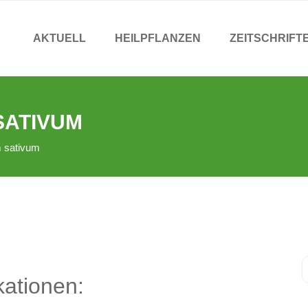
AKTUELL
HEILPFLANZEN
ZEITSCHRIFT
SATIVUM
m sativum
kationen: